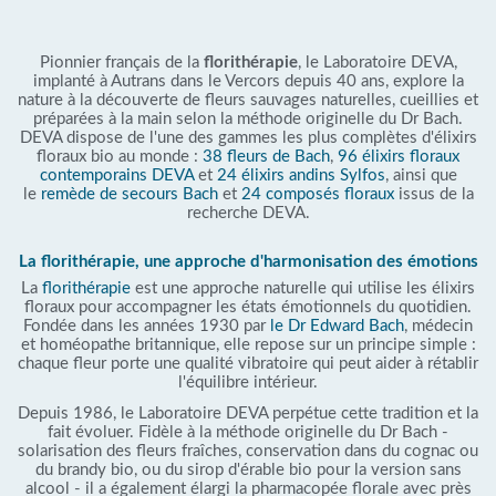
Pionnier français de la
florithérapie
, le Laboratoire DEVA,
implanté à Autrans dans le Vercors depuis 40 ans, explore la
nature à la découverte de fleurs sauvages naturelles, cueillies et
préparées à la main selon la méthode originelle du Dr Bach.
DEVA dispose de l'une des gammes les plus complètes d'élixirs
floraux bio au monde :
38 fleurs de Bach
,
96 élixirs floraux
contemporains DEVA
et
24 élixirs andins Sylfos
, ainsi que
le
remède de secours Bach
et
24 composés floraux
issus de la
recherche DEVA.
La florithérapie, une approche d'harmonisation des émotions
La
florithérapie
est une approche naturelle qui utilise les élixirs
floraux pour accompagner les états émotionnels du quotidien.
Fondée dans les années 1930 par
le Dr Edward Bach
, médecin
et homéopathe britannique, elle repose sur un principe simple :
chaque fleur porte une qualité vibratoire qui peut aider à rétablir
l'équilibre intérieur.
Depuis 1986, le Laboratoire DEVA perpétue cette tradition et la
fait évoluer. Fidèle à la méthode originelle du Dr Bach -
solarisation des fleurs fraîches, conservation dans du cognac ou
du brandy bio, ou du sirop d'érable bio pour la version sans
alcool - il a également élargi la pharmacopée florale avec près