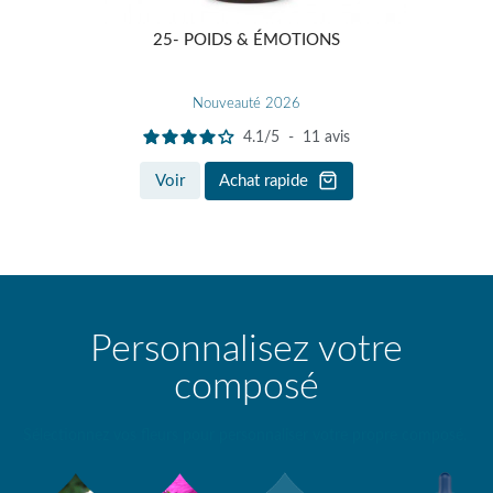
25- POIDS & ÉMOTIONS
Nouveauté 2026
4.1
/
5
-
11
avis
Voir
Achat rapide
Personnalisez votre
composé
Sélectionnez vos fleurs pour personnaliser votre propre composé.