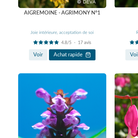
AIGREMOINE - AGRIMONY N°1
Joie intérieure, acceptation de soi
4.8
/
5
-
17
avis
Voir
Achat rapide
Voi