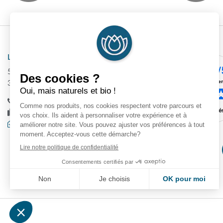
Laboratoire DEVA
540 Route de Méaudre CS 50104
38880 Autrans
+33 (0)4 76 95 35 87
+33 (0)4 76 95 37 02
Contactez-nous