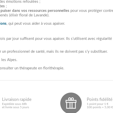
des émotions refoulées ;
tes
;
à
puiser dans vos ressources personnelles
pour vous protéger contre 
nés (élixir floral de Lavande).
ions
, qui peut vous aider à vous apaiser.
4 fois par jour suffisent pour vous apaiser. Ils s’utilisent avec régula
r un professionnel de santé, mais ils ne doivent pas s’y substituer.
 les Alpes.
onsulter un thérapeute en florithérapie.
Livraison rapide
Points fidélité
Expédiée sous 48h
1 point pour 1 €
et livrée sous 5 jours
100 points = 5,00 €