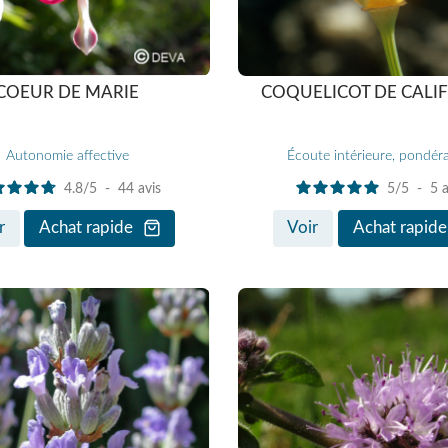
COEUR DE MARIE
COQUELICOT DE CALI
Autonomie affective
Écoute intérieure, pondér
4.8
/
5
-
44
avis
5
/
5
-
5
a
r
Achat rapide
Voir
Achat rapide