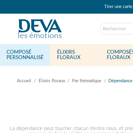
Tirer une carte
COMPOSÉ
ÉLIXIRS
COMPOSÉ
PERSONNALISÉ
FLORAUX
FLORAUX
Accueil
Élixirs floraux
Par thématique
Dépendance
La dépendance peut toucher chacun d’entre nous, et pren