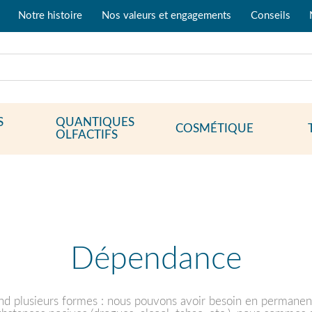
Notre histoire
Nos valeurs et engagements
Conseils
S
QUANTIQUES
COSMÉTIQUE
OLFACTIFS
Dépendance
d plusieurs formes : nous pouvons avoir besoin en permanenc