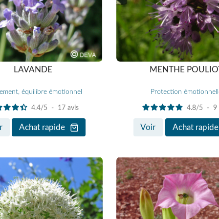
LAVANDE
MENTHE POULIO
ement, équilibre émotionnel
Protection émotionnell
4.4
/
5
-
17
avis
4.8
/
5
-
9
r
Achat rapide
Voir
Achat rapide