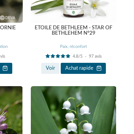
FORNIE
ETOILE DE BETHLEEM - STAR OF
BETHLEHEM N°29
ation
Paix, réconfort
vis
4.8
/
5
-
97
avis
Voir
Achat rapide