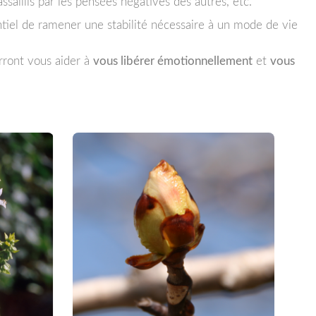
saillis par les pensées négatives des autres, etc.
entiel de ramener une stabilité nécessaire à un mode de vie
urront vous aider à
vous libérer émotionnellement
et
vous