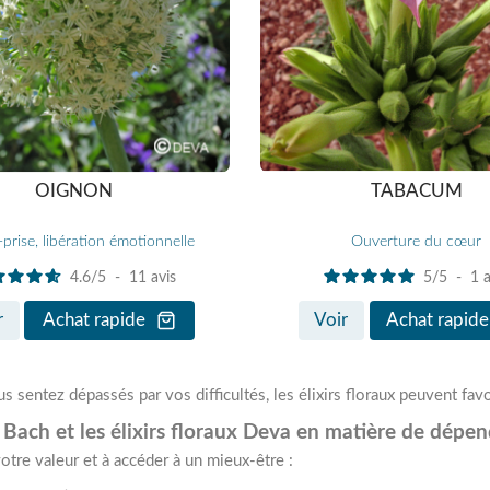
OIGNON
TABACUM
prise, libération émotionnelle
Ouverture du cœur
4.6
/
5
-
11
avis
5
/
5
-
1
a
r
Achat rapide
Voir
Achat rapide
s sentez dépassés par vos difficultés, les élixirs floraux peuvent favo
 Bach et les élixirs floraux Deva en matière de dépe
otre valeur et à accéder à un mieux-être :