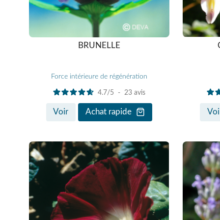
BRUNELLE
Force intérieure de régénération
4.7
/
5
-
23
avis
Voir
Achat rapide
Voi