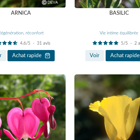
ARNICA
BASILIC
Régénération, réconfort
Vie intime équilibrée
4.6
/
5
-
31
avis
5
/
5
-
2
a
r
Achat rapide
Voir
Achat rapide