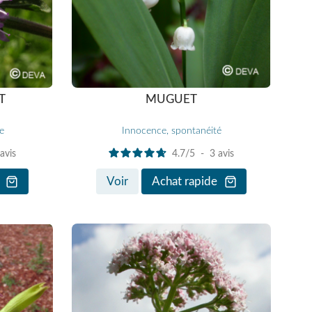
T
MUGUET
e
Innocence, spontanéité
avis
4.7
/
5
-
3
avis
Voir
Achat rapide