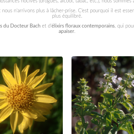
stances nocives (drogues, alcool, tabac, etc.), nous sommes as
nous n’arrivons plus à lâcher-prise. C’est pourquoi il est ess
plus équilibré.
rs du Docteur Bach
et d’
élixirs floraux contemporains
, qui po
apaiser
.