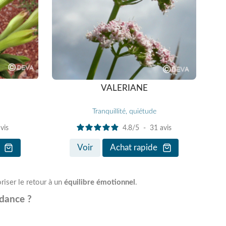
VALERIANE
Tranquillité, quiétude
vis
4.8
/
5
-
31
avis
Voir
Achat rapide
riser le retour à un
équilibre émotionnel
.
ndance ?