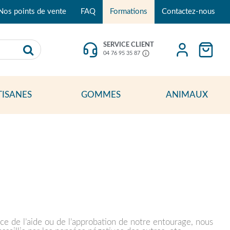
Nos points de vente
FAQ
Formations
Contactez-nous
SERVICE CLIENT
04 76 95 35 87
TISANES
GOMMES
ANIMAUX
e de l’aide ou de l’approbation de notre entourage, nous