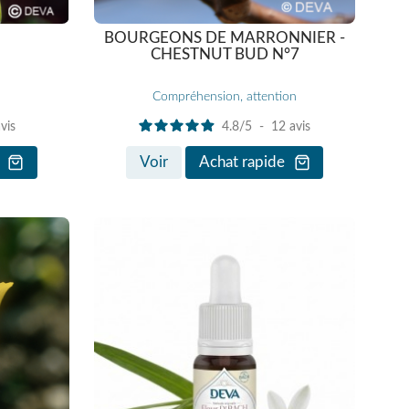
BOURGEONS DE MARRONNIER -
CHESTNUT BUD N°7
Compréhension, attention
vis
4.8
/
5
-
12
avis
Voir
Achat rapide