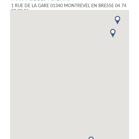
1 RUE DE LA GARE 01340 MONTREVEL EN BRESSE 04 74
30 80 04
BERTHET BRUNO
612 ROUTE DES DESCHAMPS 01380 ST CYR SUR
MENTHON 06 80 62 20 97
PHARMACIE SAVOYAT
PLACE DES MILLIERES 01390 ST ANDRE DE CORCY 04 72
26 10 32
PHARMACIE DE VIRIAT
376 RUE PROSPER CONVERT 01440 VIRIAT 04 74 25 34
23
PHARMACIE DU CHAMP DE MARS
9 RUE ALEXANDRE BERARD 01500 AMBERIEU EN BUGEY
04 74 38 02 26