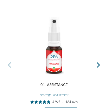
01- ASSISTANCE
11-
centrage, apaisement
ouv
4.9
/
5
-
164
avis