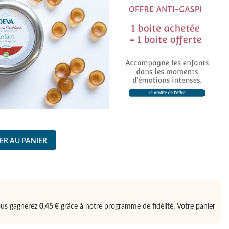
ER AU PANIER
ous gagnerez
0,45 €
grâce à notre programme de fidélité. Votre panier