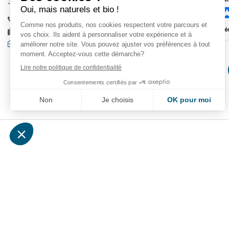
38880 Autrans
+33 (0)4 76 95 35 87
+33 (0)4 76 95 37 02
Contactez-nous