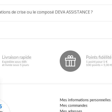
ituations de crise ou le composé DEVA ASSISTANCE ?
Livraison rapide
Points fidélité
Expédiée sous 48h
1 point pour 1 €
et livrée sous 5 jours
100 points = 5,00 €
Mes informations personnelles
Mes commandes
Mes adresses