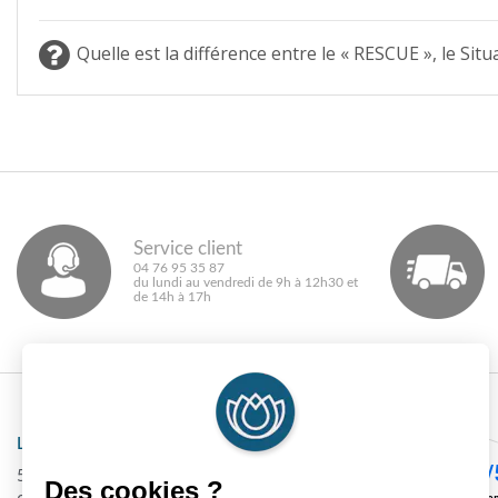
Quelle est la différence entre le « RESCUE », le S
Service client
04 76 95 35 87
du lundi au vendredi de 9h à 12h30 et
de 14h à 17h
Laboratoire DEVA
540 Route de Méaudre CS 50104