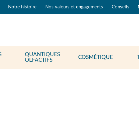
Notre histoire
Nos valeurs et engagements
Conseils
S
QUANTIQUES
COSMÉTIQUE
OLFACTIFS