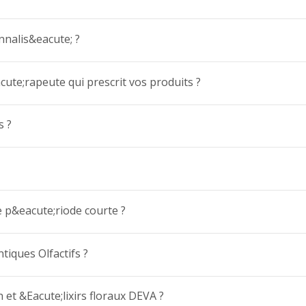
nalis&eacute; ?
te;rapeute qui prescrit vos produits ?
s ?
e p&eacute;riode courte ?
ntiques Olfactifs ?
 et &Eacute;lixirs floraux DEVA ?