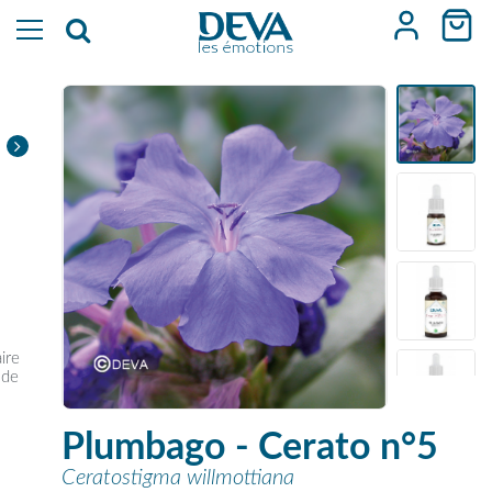
ire
 de
Plumbago - Cerato n°5
Ceratostigma willmottiana