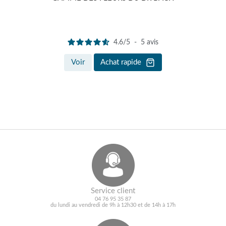
4.6
/
5
-
5
avis
Voir
Achat rapide
Service client
04 76 95 35 87
du lundi au vendredi de 9h à 12h30 et de 14h à 17h