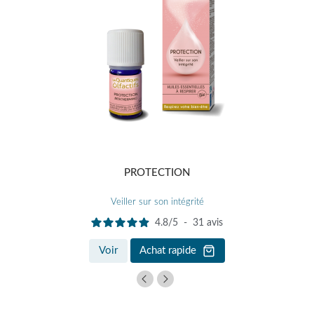
PROTECTION
Veiller sur son intégrité
4.8
/
5
-
31
avis
Voir
Achat rapide