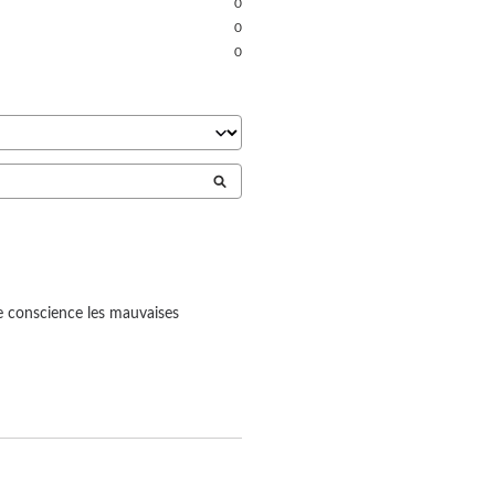
0
0
0
te conscience les mauvaises 