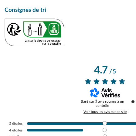
Consignes de tri
4.7
/
5
Basé sur
3
avis soumis à un
contrôle
Voir tous les avis sur ce site
5
étoiles
4
étoiles