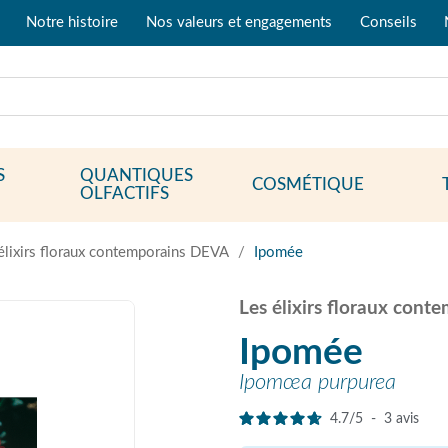
Notre histoire
Nos valeurs et engagements
Conseils
S
QUANTIQUES
COSMÉTIQUE
OLFACTIFS
élixirs floraux contemporains DEVA
Ipomée
Les élixirs floraux con
Ipomée
Ipomœa purpurea
4.7
/
5
-
3
avis