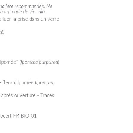
urnalière recommandée. Ne
 à un mode de vie sain.
diluer la prise dans un verre
té.
'Ipomée* (
Ipomœa purpurea
)
e fleur d'Ipomée (
Ipomœa
 après ouverture - Traces
 Ecocert FR-BIO-01