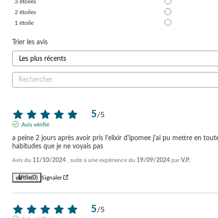
3
étoiles
2
étoiles
1
étoile
Trier les avis
5
/
5
Avis vérifié
a peine 2 jours après avoir pris l'elixir d'ipomee j'ai pu mettre en tou
habitudes que je ne voyais pas
Avis du
11/10/2024
, suite à une expérience du
19/09/2024
par
V.P.
Utile
(0)
Signaler
5
/
5