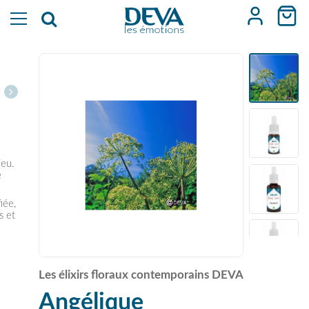
jeu.
e
iée,
s et
Les élixirs floraux contemporains DEVA
Angélique