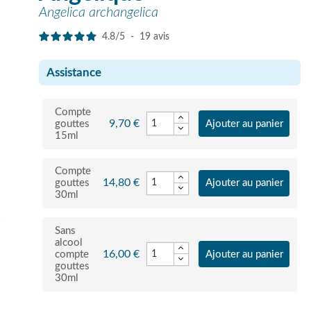
Angelica archangelica
4.8
/
5
-
19
avis
Assistance
Compte
9,70 €
gouttes
Ajouter au panier
15ml
Compte
14,80 €
gouttes
Ajouter au panier
30ml
r
Sans
alcool
16,00 €
compte
Ajouter au panier
gouttes
30ml