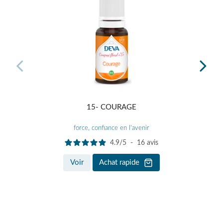
15- COURAGE
GAMM
force, confiance en l'avenir
4.9
/
5
-
16
avis
Voir
Achat rapide