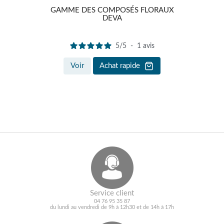
GAMME DES COMPOSÉS FLORAUX
G
DEVA
5
/
5
-
1
avis
Voir
Achat rapide
Service client
04 76 95 35 87
du lundi au vendredi de 9h à 12h30 et de 14h à 17h