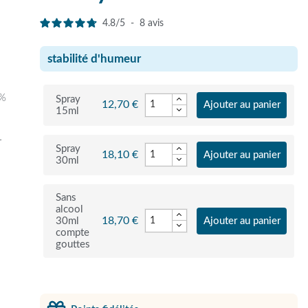
4.8
/
5
-
8
avis
stabilité d'humeur
0%
Spray
12,70 €
Ajouter au panier
15ml
r
Spray
18,10 €
Ajouter au panier
30ml
Sans
alcool
18,70 €
30ml
Ajouter au panier
compte
gouttes