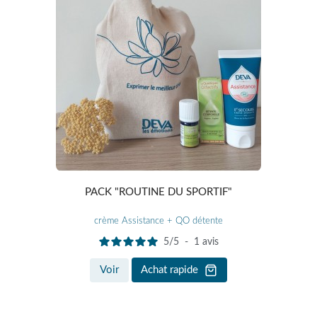
PACK "ROUTINE DU SPORTIF"
crème Assistance + QO détente
5
/
5
-
1
avis
Voir
Achat rapide