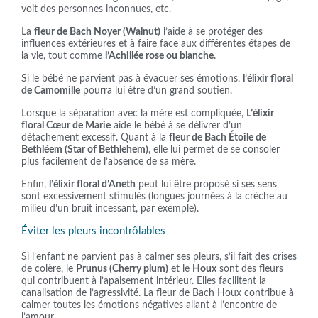
voit des personnes inconnues, etc.
La
fleur de Bach Noyer (Walnut)
l’aide à se protéger des
influences extérieures et à faire face aux différentes étapes de
la vie, tout comme
l’Achillée rose ou blanche
.
Si le bébé ne parvient pas à évacuer ses émotions,
l’élixir floral
de Camomille
pourra lui être d’un grand soutien.
Lorsque la séparation avec la mère est compliquée,
L’élixir
floral Cœur de Marie
aide le bébé à se délivrer d’un
détachement excessif. Quant à la
fleur de Bach Étoile de
Bethléem (Star of Bethlehem)
, elle lui permet de se consoler
plus facilement de l’absence de sa mère.
Enfin,
l’élixir floral d’Aneth
peut lui être proposé si ses sens
sont excessivement stimulés (longues journées à la crèche au
milieu d’un bruit incessant, par exemple).
Éviter les pleurs incontrôlables
Si l’enfant ne parvient pas à calmer ses pleurs, s’il fait des crises
de colère, le
Prunus (Cherry plum)
et le
Houx
sont des fleurs
qui contribuent à l’apaisement intérieur. Elles facilitent la
canalisation de l’agressivité. La fleur de Bach Houx contribue à
calmer toutes les émotions négatives allant à l’encontre de
l’amour.