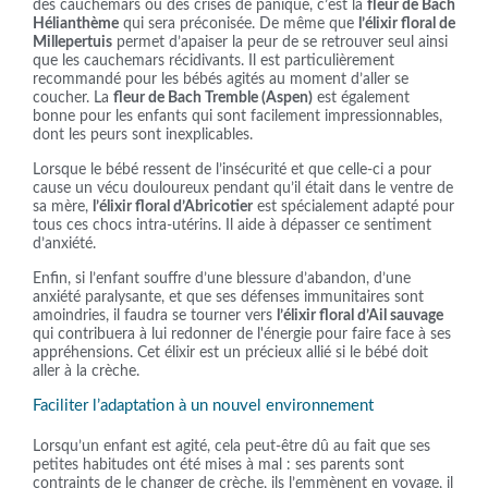
des cauchemars ou des crises de panique, c’est la
fleur de Bach
Hélianthème
qui sera préconisée. De même que
l’élixir floral de
Millepertuis
permet d’apaiser la peur de se retrouver seul ainsi
que les cauchemars récidivants. Il est particulièrement
recommandé pour les bébés agités au moment d’aller se
coucher. La
fleur de Bach Tremble (Aspen)
est également
bonne pour les enfants qui sont facilement impressionnables,
dont les peurs sont inexplicables.
Lorsque le bébé ressent de l’insécurité et que celle-ci a pour
cause un vécu douloureux pendant qu’il était dans le ventre de
sa mère,
l’élixir floral d’Abricotier
est spécialement adapté pour
tous ces chocs intra-utérins. Il aide à dépasser ce sentiment
d’anxiété.
Enfin, si l’enfant souffre d’une blessure d’abandon, d’une
anxiété paralysante, et que ses défenses immunitaires sont
amoindries, il faudra se tourner vers
l’élixir floral d’Ail sauvage
qui contribuera à lui redonner de l'énergie pour faire face à ses
appréhensions. Cet élixir est un précieux allié si le bébé doit
aller à la crèche.
Faciliter l’adaptation à un nouvel environnement
Lorsqu’un enfant est agité, cela peut-être dû au fait que ses
petites habitudes ont été mises à mal : ses parents sont
contraints de le changer de crèche, ils l’emmènent en voyage, il