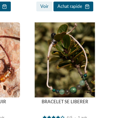
Voir
Achat rapide
UIR
BRACELET SE LIBERER
vis
4
/
5
-
1
avis