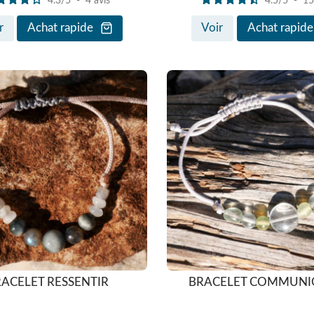
4.3
/
5
-
4
avis
4.5
/
5
-
1
r
Achat rapide
Voir
Achat rapide
ACELET RESSENTIR
BRACELET COMMUNI