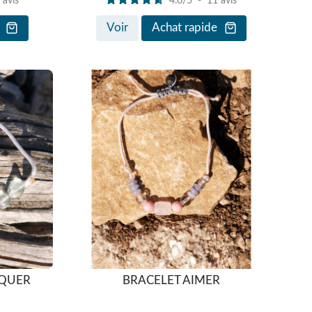
5
avis
4.6
/
5
-
11
avis
Voir
Achat rapide
QUER
BRACELET AIMER