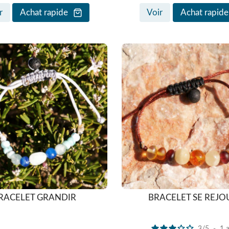
r
Achat rapide
Voir
Achat rapide
RACELET GRANDIR
BRACELET SE REJO
3
/
5
-
1
a