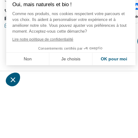
38880 Autrans
+33 (0)4 76 95 35 87
+33 (0)4 76 95 37 02
Contactez-nous