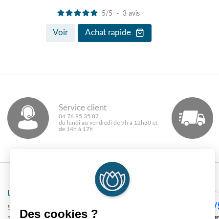
5
/
5
-
3
avis
Voir
Achat rapide
Service client
04 76 95 35 87
du lundi au vendredi de 9h à 12h30 et
de 14h à 17h
Laboratoire DEVA
540 Route de Méaudre CS 50104