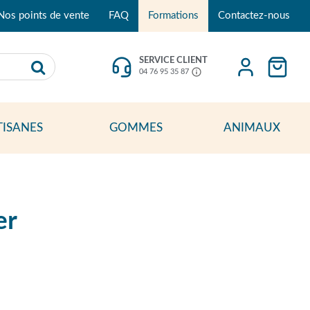
Nos points de vente
FAQ
Formations
Contactez-nous
SERVICE CLIENT
04 76 95 35 87
TISANES
GOMMES
ANIMAUX
er