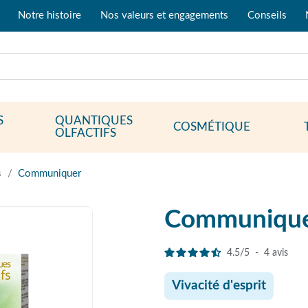
Notre histoire
Nos valeurs et engagements
Conseils
S
QUANTIQUES
COSMÉTIQUE
OLFACTIFS
s
Communiquer
Communiqu
4.5
/
5
-
4
avis
Vivacité d'esprit