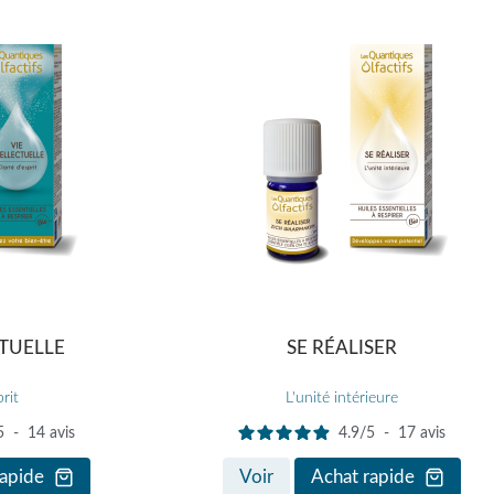
CTUELLE
SE RÉALISER
rit
L'unité intérieure
5
-
14
avis
4.9
/
5
-
17
avis
rapide
Voir
Achat rapide