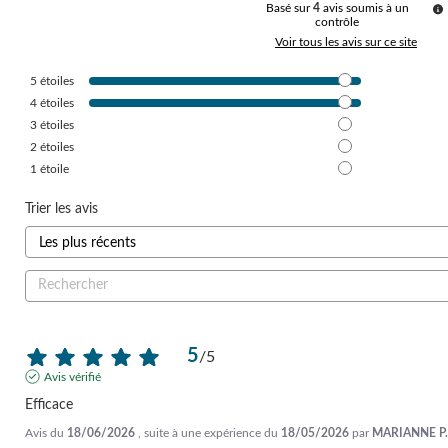
Basé sur
4
avis soumis à un
contrôle
Voir tous les avis sur ce site
5
étoiles
4
étoiles
3
étoiles
2
étoiles
1
étoile
Trier les avis
5
/
5
Avis vérifié
Efficace
Avis du
18/06/2026
, suite à une expérience du
18/05/2026
par
MARIANNE P.