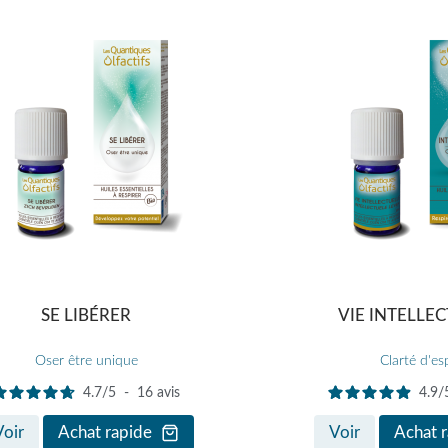
SE LIBÉRER
VIE INTELLE
Oser être unique
Clarté d'esp
4.7
/
5
-
16
avis
4.9
/
Voir
Achat rapide
Voir
Achat 