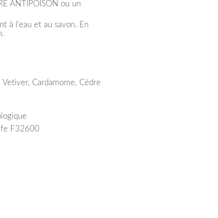
TRE ANTIPOISON ou un
 l'eau et au savon. En
n.
s, Vetiver, Cardamome, Cèdre
ologique
life F32600