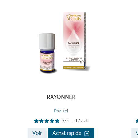
RAYONNER
Être soi
5
/
5
-
17
avis
Voir
Achat rapide