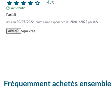
4
/
5
Avis vérifié
Parfait
Avis du
30/07/2022
, suite à une expérience du
28/01/2022
par
A.A.
Utile
(0)
Signaler
Fréquemment achetés ensemble