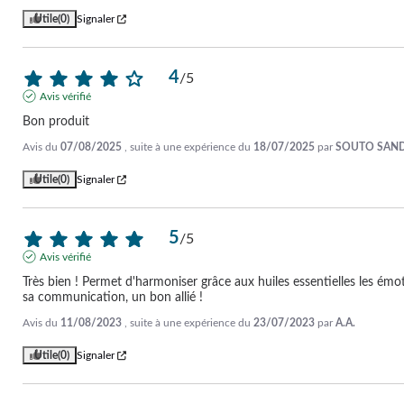
Utile
(0)
Signaler
4
/
5
Avis vérifié
Bon produit
Avis du
07/08/2025
, suite à une expérience du
18/07/2025
par
SOUTO SAND
Utile
(0)
Signaler
5
/
5
Avis vérifié
Très bien ! Permet d'harmoniser grâce aux huiles essentielles les émotio
sa communication, un bon allié !
Avis du
11/08/2023
, suite à une expérience du
23/07/2023
par
A.A.
Utile
(0)
Signaler