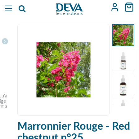
qu’à
tige
nt à
Marronnier Rouge - Red
chestnut n°25