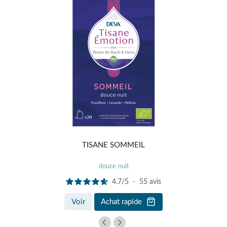
TISANE SOMMEIL
douce nuit
4.7
/
5
-
55
avis
Voir
Achat rapide