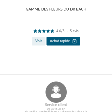
GAMME DES FLEURS DU DR BACH
POST
4.6
/
5
-
5
avis
Voir
Achat rapide
Service client
04 76 95 35 87
du lundi au vendredi de 9h à 12h30 et de 14h à 17h