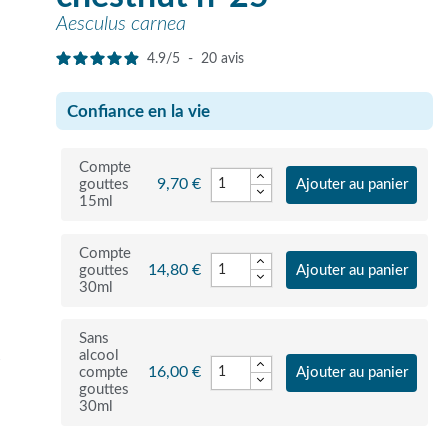
Aesculus carnea
4.9
/
5
-
20
avis
Confiance en la vie
Compte
9,70 €
gouttes
Ajouter au panier
15ml
Compte
14,80 €
gouttes
Ajouter au panier
30ml
Sans
alcool
r
16,00 €
compte
Ajouter au panier
gouttes
30ml