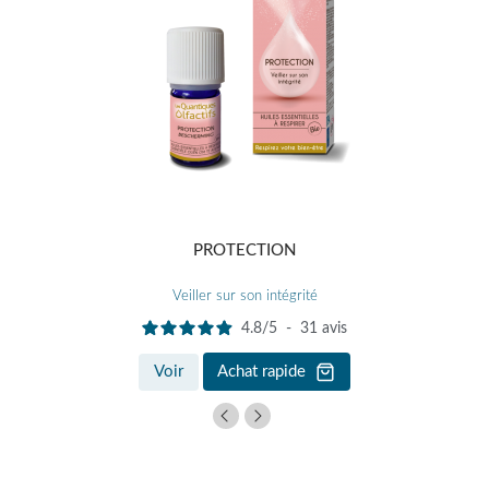
PROTECTION
Veiller sur son intégrité
4.8
/
5
-
31
avis
Voir
Achat rapide