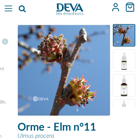
nt
,
âle,
Orme - Elm n°11
Ulmus procera
n