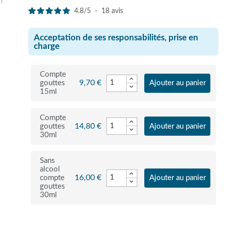
n
4.8
/
5
-
18
avis
Acceptation de ses responsabilités, prise en
charge
Compte
9,70 €
gouttes
Ajouter au panier
15ml
Compte
14,80 €
gouttes
Ajouter au panier
30ml
Sans
alcool
r
16,00 €
compte
Ajouter au panier
gouttes
30ml