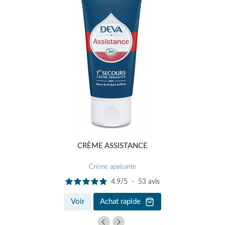
CRÈME ASSISTANCE
Crème apaisante
4.9
/
5
-
53
avis
Voir
Achat rapide