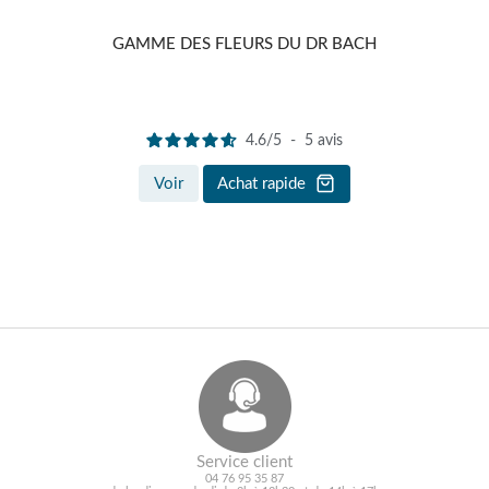
GAMME DES FLEURS DU DR BACH
POST
4.6
/
5
-
5
avis
Voir
Achat rapide
Service client
04 76 95 35 87