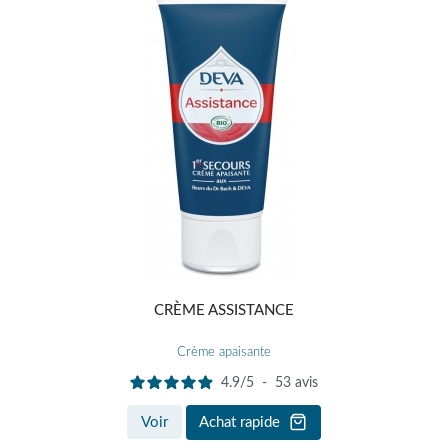
CRÈME ASSISTANCE
Crème apaisante
4.9
/
5
-
53
avis
Voir
Achat rapide