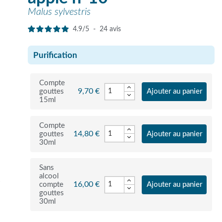
Malus sylvestris
4.9
/
5
-
24
avis
Purification
Compte
9,70 €
gouttes
Ajouter au panier
15ml
Compte
14,80 €
gouttes
Ajouter au panier
30ml
Sans
alcool
r
16,00 €
compte
Ajouter au panier
gouttes
30ml