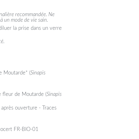
urnalière recommandée. Ne
 à un mode de vie sain.
diluer la prise dans un verre
té.
de Moutarde* (
Sinapis
e fleur de Moutarde (
Sinapis
 après ouverture - Traces
 Ecocert FR-BIO-01