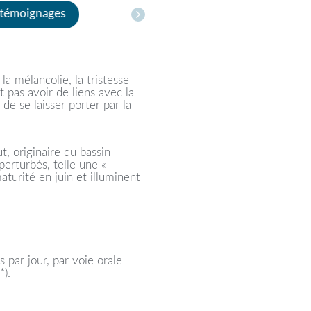
 témoignages
la mélancolie, la tristesse
 pas avoir de liens avec la
 de se laisser porter par la
, originaire du bassin
perturbés, telle une «
turité en juin et illuminent
s par jour, par voie orale
*).