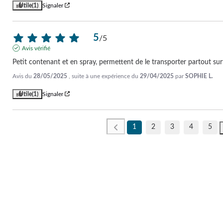
Utile
(1)
Signaler
5
/
5
Avis vérifié
Petit contenant et en spray, permettent de le transporter partout su
Avis du
28/05/2025
, suite à une expérience du
29/04/2025
par
SOPHIE L.
Utile
(1)
Signaler
1
2
3
4
5