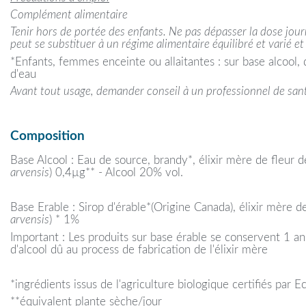
Complément alimentaire
Tenir hors de portée des enfants. Ne pas dépasser la dose jo
peut se substituer à un régime alimentaire équilibré et varié et
*Enfants, femmes enceinte ou allaitantes : sur base alcool, 
d'eau
Avant tout usage, demander conseil à un professionnel de san
Composition
Base Alcool : Eau de source, brandy*, élixir mère de fleur 
arvensis
) 0,4µg** - Alcool 20% vol.
Base Erable : Sirop d'érable*(Origine Canada), élixir mère d
arvensis
) * 1%
Important : Les produits sur base érable se conservent 1 an
d'alcool dû au process de fabrication de l'élixir mère
*ingrédients issus de l'agriculture biologique certifiés par
**équivalent plante sèche/jour