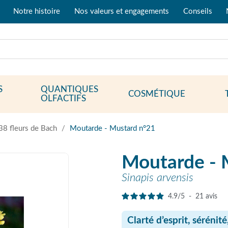
Notre histoire
Nos valeurs et engagements
Conseils
S
QUANTIQUES
COSMÉTIQUE
OLFACTIFS
38 fleurs de Bach
Moutarde - Mustard n°21
Moutarde - 
Sinapis arvensis
4.9
/
5
-
21
avis
Clarté d’esprit, sérénité,