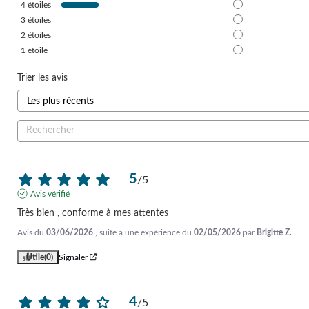
4
étoiles
3
étoiles
2
étoiles
1
étoile
Trier les avis
5
/
5
Avis vérifié
Très bien , conforme à mes attentes
Avis du
03/06/2026
, suite à une expérience du
02/05/2026
par
Brigitte Z.
Utile
(0)
Signaler
4
/
5