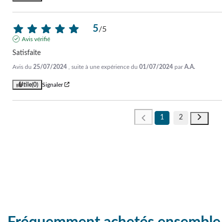
5
/
5
Avis vérifié
Satisfaite
Avis du
25/07/2024
, suite à une expérience du
01/07/2024
par
A.A.
Utile
(0)
Signaler
1
2