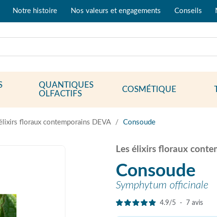
Notre histoire
Nos valeurs et engagements
Conseils
S
QUANTIQUES
COSMÉTIQUE
OLFACTIFS
élixirs floraux contemporains DEVA
Consoude
Les élixirs floraux con
Consoude
Symphytum officinale
4.9
/
5
-
7
avis