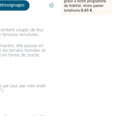
grâce à notre programme
 témoignages
de fidélité. Votre panier
totalisera
0,45 €
.
e sentent coupés de leur
e tensions nerveuses.
inacées, elle pousse en
e les terrains humides et
et en forme de cloche,
s par jour, par voie orale
*).