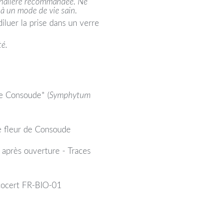
urnalière recommandée. Ne
 à un mode de vie sain.
diluer la prise dans un verre
té.
de Consoude* (
Symphytum
de fleur de Consoude
 après ouverture - Traces
 Ecocert FR-BIO-01