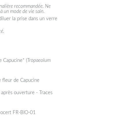
urnalière recommandée. Ne
 à un mode de vie sain.
diluer la prise dans un verre
té.
de Capucine* (
Tropaeolum
e fleur de Capucine
 après ouverture - Traces
 Ecocert FR-BIO-01