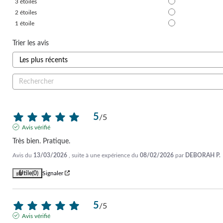
3
étoiles
2
étoiles
1
étoile
Trier les avis
5
/
5
Avis vérifié
Très bien. Pratique.
Avis du
13/03/2026
, suite à une expérience du
08/02/2026
par
DEBORAH P.
Utile
(0)
Signaler
5
/
5
Avis vérifié