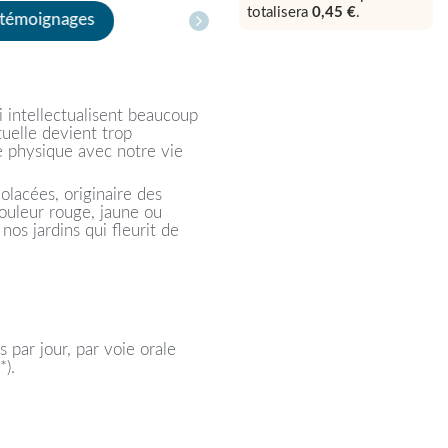
totalisera
0,45 €
.
 témoignages
 intellectualisent beaucoup
ctuelle devient trop
e physique avec notre vie
olacées, originaire des
ouleur rouge, jaune ou
os jardins qui fleurit de
s par jour, par voie orale
*).