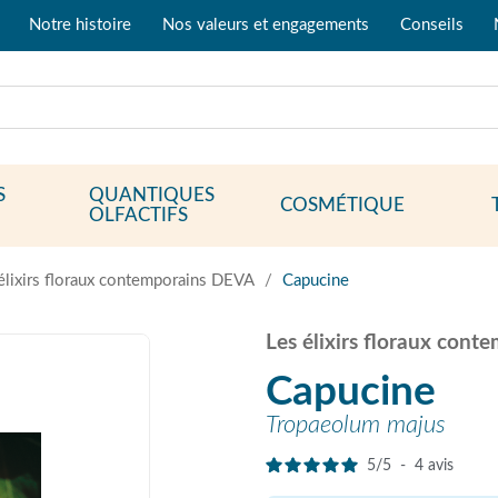
Notre histoire
Nos valeurs et engagements
Conseils
S
QUANTIQUES
COSMÉTIQUE
OLFACTIFS
élixirs floraux contemporains DEVA
Capucine
Les élixirs floraux con
Capucine
Tropaeolum majus
5
/
5
-
4
avis