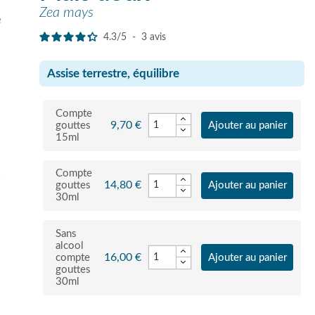
Zea mays
e
4.3
/
5
-
3
avis
Assise terrestre, équilibre
Compte
9,70 €
gouttes
Ajouter au panier
15ml
Compte
r
14,80 €
gouttes
Ajouter au panier
30ml
Sans
alcool
16,00 €
compte
Ajouter au panier
gouttes
30ml