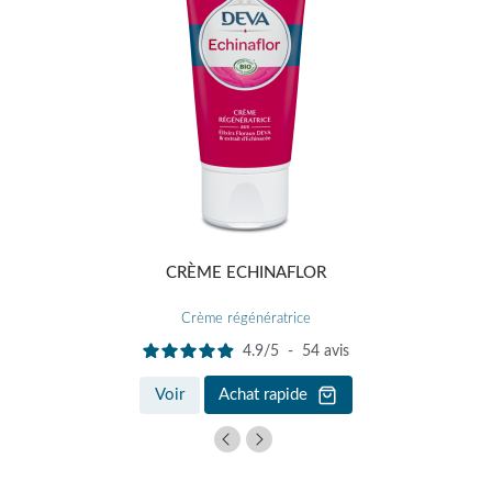
CRÈME ECHINAFLOR
Crème régénératrice
4.9
/
5
-
54
avis
Voir
Achat rapide