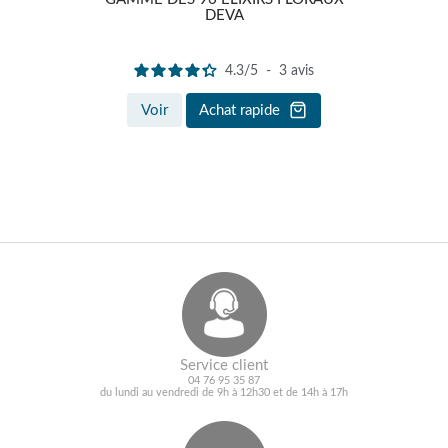
DEVA
4.3
/
5
-
3
avis
Voir
Achat rapide
Service client
04 76 95 35 87
du lundi au vendredi de 9h à 12h30 et de 14h à 17h