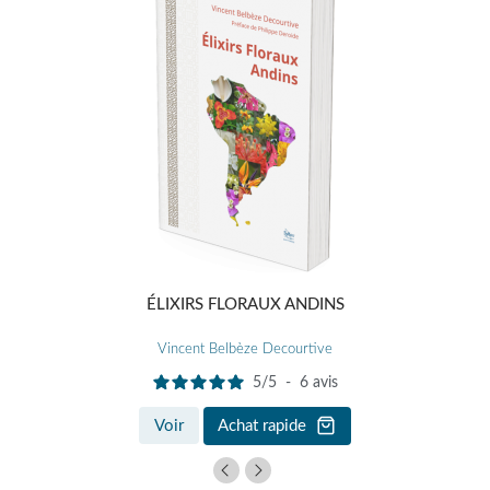
ÉLIXIRS FLORAUX ANDINS
Vincent Belbèze Decourtive
5
/
5
-
6
avis
Voir
Achat rapide