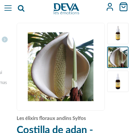
ui
émas
Les élixirs floraux andins Sylfos
Costilla de adan -