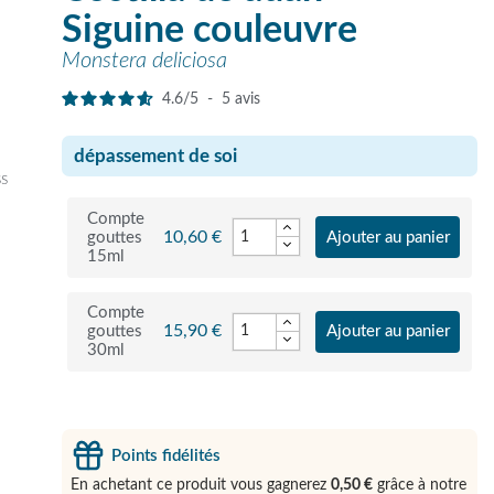
Siguine couleuvre
Monstera deliciosa
4.6
/
5
-
5
avis
dépassement de soi
ss
Compte
10,60 €
gouttes
Ajouter au panier
15ml
Compte
15,90 €
gouttes
Ajouter au panier
30ml
Points fidélités
En achetant ce produit vous gagnerez
0,50 €
grâce à notre