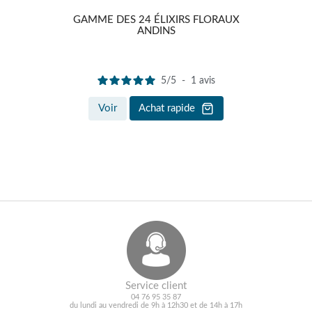
GAMME DES 24 ÉLIXIRS FLORAUX
JEU
ANDINS
5
/
5
-
1
avis
Voir
Achat rapide
Service client
04 76 95 35 87
du lundi au vendredi de 9h à 12h30 et de 14h à 17h