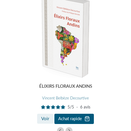
ÉLIXIRS FLORAUX ANDINS
Vincent Belbèze Decourtive
5
/
5
-
6
avis
Voir
Achat rapide