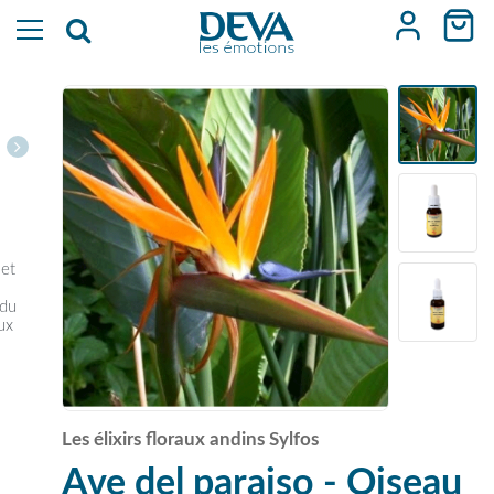
 et
 du
eux
Les élixirs floraux andins Sylfos
Ave del paraiso - Oiseau