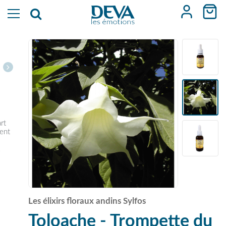
art
vent
r
Les élixirs floraux andins Sylfos
Toloache - Trompette du