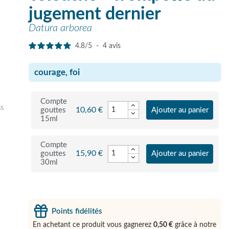
jugement dernier
Datura arborea
4.8
/
5
-
4
avis
courage, foi
Compte
ss
10,60 €
gouttes
Ajouter au panier
15ml
Compte
15,90 €
gouttes
Ajouter au panier
30ml
Points fidélités
En achetant ce produit vous gagnerez
0,50 €
grâce à notre