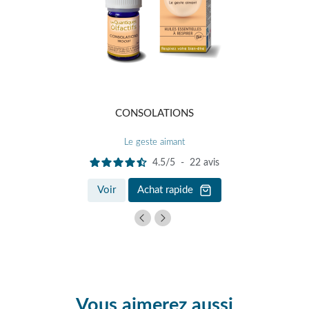
CONSOLATIONS
Le geste aimant
4.5
/
5
-
22
avis
Voir
Achat rapide
Vous aimerez aussi