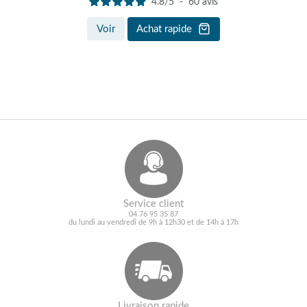
4.8
/
5
-
60
avis
Voir
Achat rapide
Service client
04 76 95 35 87
du lundi au vendredi de 9h à 12h30 et de 14h à 17h
Livraison rapide