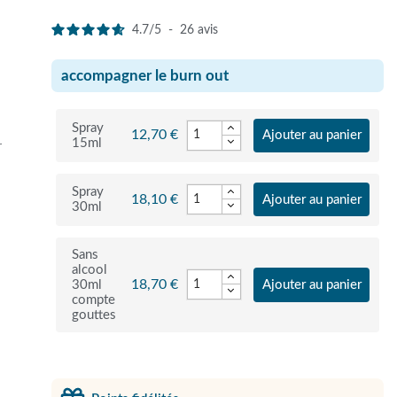
4.7
/
5
-
26
avis
accompagner le burn out
Spray
12,70 €
Ajouter au panier
15ml
r
Spray
18,10 €
Ajouter au panier
30ml
Sans
alcool
18,70 €
30ml
Ajouter au panier
compte
gouttes