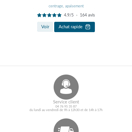
centrage, apaisement
4.9
/
5
-
164
avis
Voir
Achat rapide
Service client
04 76 95 35 87
du lundi au vendredi de 9h à 12h30 et de 14h à 17h