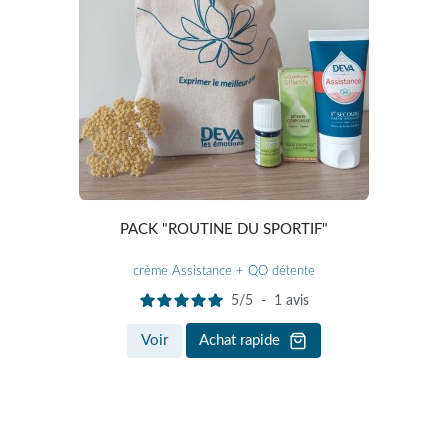
PACK "ROUTINE DU SPORTIF"
crème Assistance + QO détente
5
/
5
-
1
avis
Voir
Achat rapide