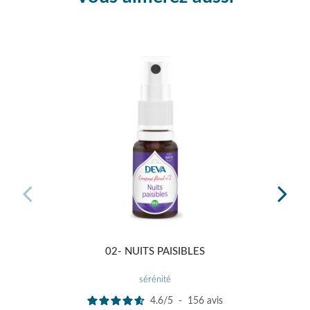
02- NUITS PAISIBLES
GAMM
sérénité
4.6
/
5
-
156
avis