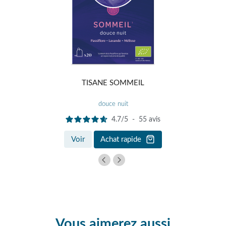
TISANE SOMMEIL
douce nuit
4.7
/
5
-
55
avis
Voir
Achat rapide
Vous aimerez aussi