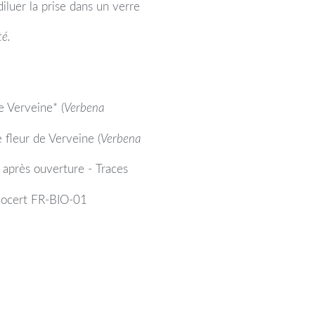
diluer la prise dans un verre
té.
e Verveine* (
Verbena
e fleur de Verveine (
Verbena
 après ouverture - Traces
 Ecocert FR-BIO-01