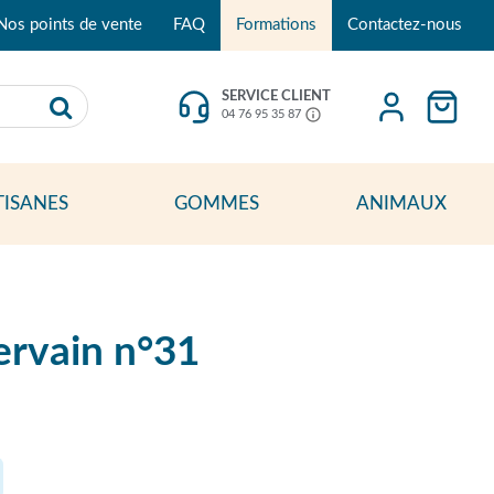
Nos points de vente
FAQ
Formations
Contactez-nous
SERVICE CLIENT
04 76 95 35 87
TISANES
GOMMES
ANIMAUX
ervain n°31