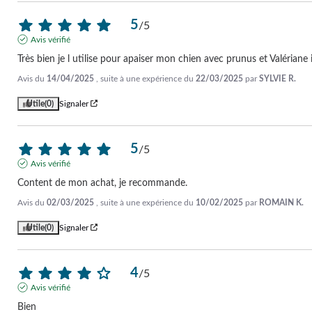
5
/
5
Avis vérifié
Très bien je l utilise pour apaiser mon chien avec prunus et Valériane 
Avis du
14/04/2025
, suite à une expérience du
22/03/2025
par
SYLVIE R.
Utile
(0)
Signaler
5
/
5
Avis vérifié
Content de mon achat, je recommande.
Avis du
02/03/2025
, suite à une expérience du
10/02/2025
par
ROMAIN K.
Utile
(0)
Signaler
4
/
5
Avis vérifié
Bien