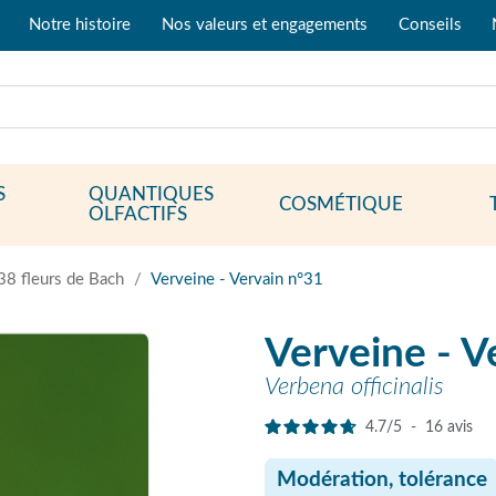
Notre histoire
Nos valeurs et engagements
Conseils
S
QUANTIQUES
COSMÉTIQUE
OLFACTIFS
38 fleurs de Bach
Verveine - Vervain n°31
Verveine - V
Verbena officinalis
4.7
/
5
-
16
avis
Modération, tolérance