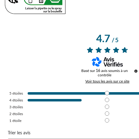
4.7
/
5
Basé sur
16
avis soumis à un
contrôle
Voir tous les avis sur ce site
5
étoiles
4
étoiles
3
étoiles
2
étoiles
1
étoile
Trier les avis