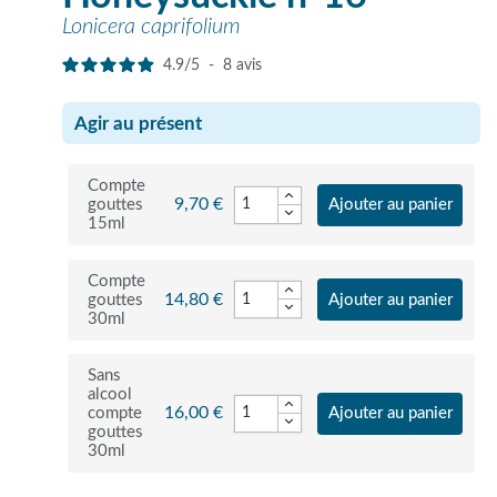
Lonicera caprifolium
4.9
/
5
-
8
avis
Agir au présent
Compte
9,70 €
gouttes
Ajouter au panier
15ml
Compte
14,80 €
gouttes
Ajouter au panier
30ml
r
Sans
alcool
16,00 €
compte
Ajouter au panier
gouttes
30ml