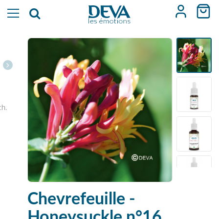
ch.
Chevrefeuille -
Honeysuckle n°16