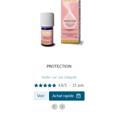
PROTECTION
Veiller sur son intégrité
4.8
/
5
-
31
avis
Voir
Achat rapide