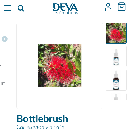
.
à 3m
Bottlebrush
n
Callistemon vininalis