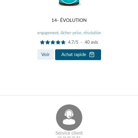
14- ÉVOLUTION
engagement, lâcher-prise, résolution
4.7
/
5
-
40
avis
Voir
Achat rapide
Service client
04 76 95 35 87