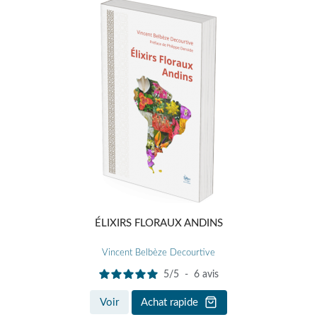
ÉLIXIRS FLORAUX ANDINS
Vincent Belbèze Decourtive
5
/
5
-
6
avis
Voir
Achat rapide