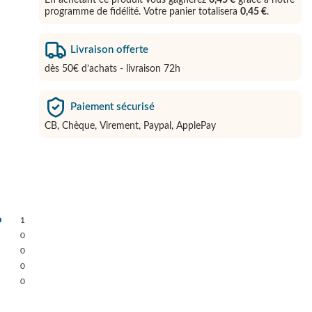
En achetant ce produit vous gagnerez
0,45 €
grâce à notre
programme de fidélité. Votre panier totalisera
0,45 €
.
Livraison offerte
dès 50€ d’achats - livraison 72h
Paiement sécurisé
CB, Chèque, Virement, Paypal, ApplePay
1
0
0
0
0